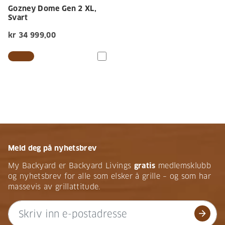
Gozney Dome Gen 2 XL,
Svart
kr 34 999,00
Meld deg på nyhetsbrev
My Backyard er Backyard Livings
gratis
medlemsklubb
og nyhetsbrev for alle som elsker å grille – og som har
massevis av grillattitude.
arrow_forward