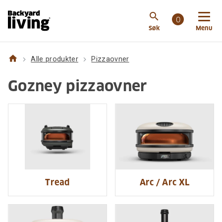
search
0
Søk
Menu
home
Alle produkter
Pizzaovner
Gozney pizzaovner
Tread
Arc / Arc XL