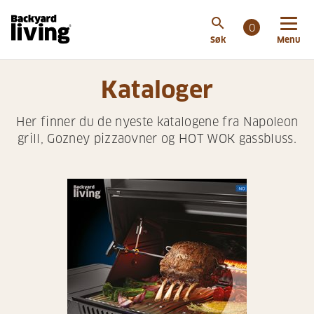
search
0
Søk
Menu
Kataloger
Her finner du de nyeste katalogene fra Napoleon
grill, Gozney pizzaovner og HOT WOK gassbluss.