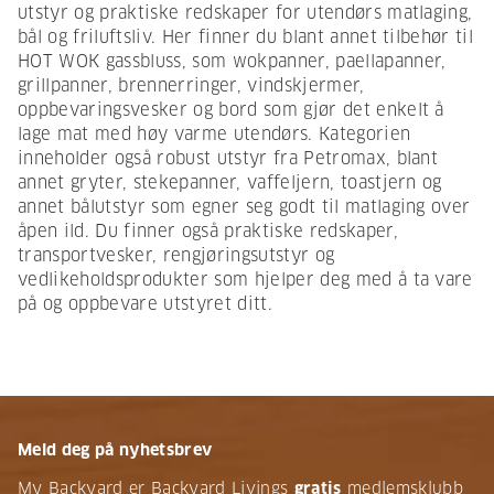
utstyr og praktiske redskaper for utendørs matlaging,
bål og friluftsliv. Her finner du blant annet tilbehør til
HOT WOK gassbluss, som wokpanner, paellapanner,
grillpanner, brennerringer, vindskjermer,
oppbevaringsvesker og bord som gjør det enkelt å
lage mat med høy varme utendørs. Kategorien
inneholder også robust utstyr fra Petromax, blant
annet gryter, stekepanner, vaffeljern, toastjern og
annet bålutstyr som egner seg godt til matlaging over
åpen ild. Du finner også praktiske redskaper,
transportvesker, rengjøringsutstyr og
vedlikeholdsprodukter som hjelper deg med å ta vare
på og oppbevare utstyret ditt.
Meld deg på nyhetsbrev
My Backyard er Backyard Livings
gratis
medlemsklubb