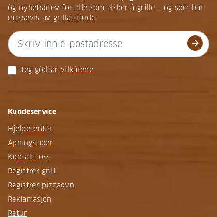
og nyhetsbrev for alle som elsker å grille – og som har
massevis av grillattitude.
arrow_forward
Jeg godtar
vilkårene
Kundeservice
Hjelpecenter
Åpningstider
Kontakt oss
Registrer grill
Registrer pizzaovn
Reklamasjon
Retur