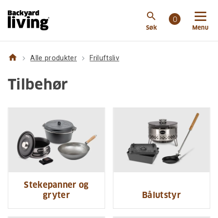
search
0
Søk
Menu
home
Alle produkter
Friluftsliv
Tilbehør
Stekepanner og
gryter
Bålutstyr