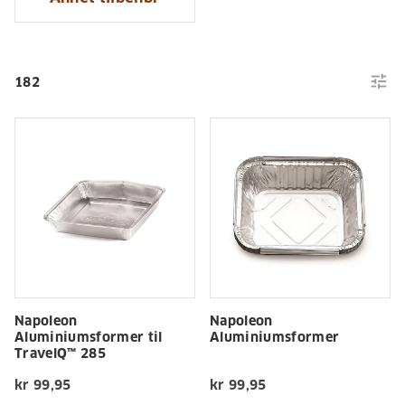
tune
182
Napoleon
Napoleon
Aluminiumsformer til
Aluminiumsformer
TravelQ™ 285
kr 99,95
kr 99,95