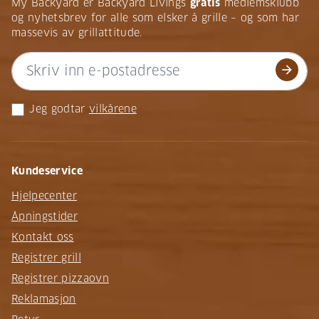
My Backyard er Backyard Livings
gratis
medlemsklubb
og nyhetsbrev for alle som elsker å grille – og som har
massevis av grillattitude.
arrow_forward
Jeg godtar
vilkårene
Kundeservice
Hjelpecenter
Åpningstider
Kontakt oss
Registrer grill
Registrer pizzaovn
Reklamasjon