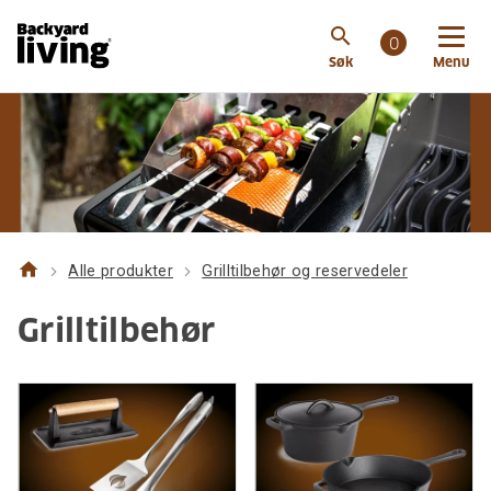
search
0
Søk
Menu
home
Alle produkter
Grilltilbehør og reservedeler
Grilltilbehør