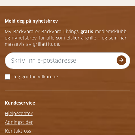
Meld deg på nyhetsbrev
My Backyard er Backyard Livings
gratis
medlemsklubb
og nyhetsbrev for alle som elsker å grille – og som har
massevis av grillattitude.
arrow_forward
Jeg godtar
vilkårene
Kundeservice
Hjelpecenter
Åpningstider
Kontakt oss