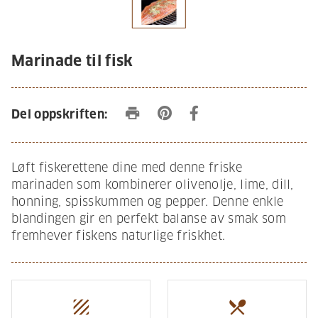
Marinade til fisk
print
Del oppskriften:
Løft fiskerettene dine med denne friske
marinaden som kombinerer olivenolje, lime, dill,
honning, spisskummen og pepper. Denne enkle
blandingen gir en perfekt balanse av smak som
fremhever fiskens naturlige friskhet.
texture
restaurant_menu