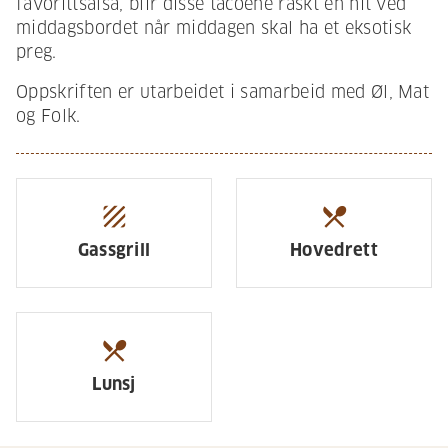
favorittsalsa, blir disse tacoene raskt en hit ved
middagsbordet når middagen skal ha et eksotisk
preg.
Oppskriften er utarbeidet i samarbeid med Øl, Mat
og Folk.
texture
restaurant_menu
Gassgrill
Hovedrett
restaurant_menu
Lunsj