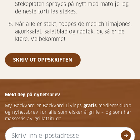
Stekeplaten sprayes på nytt med matolje, og
de neste tortillas stekes.
Når alle er stekt, toppes de med chilimajones,
agurksalat, salatblad og rødløk, og så er de
klare. Velbekomme!
SKRIV UT OPPSKRIFTEN
Meld deg på nyhetsbrev
My Backyard er Backyard Livings
gratis
medlemsklubb
og nyhetsbrev for alle som elsker å grille – og som har
massevis av grillattitude.
arrow_forward