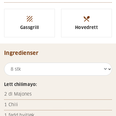
texture
restaurant_menu
Gassgrill
Hovedrett
Ingredienser
Lett chilimayo:
2
dl Majones
1
Chili
1
fedd hvitløk