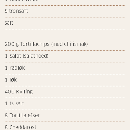
Sitronsaft
salt
200
g Tortillachips (med chilismak)
1
Salat (salathoed)
1
rødløk
1
løk
400
Kylling
1
ts salt
8
Tortillalefser
8
Cheddarost