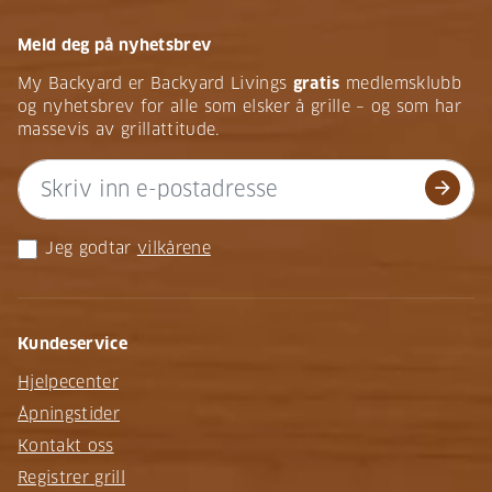
Meld deg på nyhetsbrev
My Backyard er Backyard Livings
gratis
medlemsklubb
og nyhetsbrev for alle som elsker å grille – og som har
massevis av grillattitude.
arrow_forward
Jeg godtar
vilkårene
Kundeservice
Hjelpecenter
Åpningstider
Kontakt oss
Registrer grill