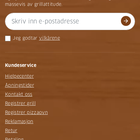
massevis av grillattitude.
arrow_forward
Jeg godtar
vilkårene
Kundeservice
Hjelpecenter
Åpningstider
Kontakt oss
Registrer grill
Registrer pizzaovn
Reklamasjon
Retur
Betaling