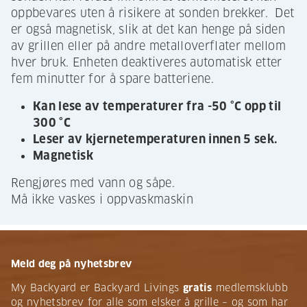
oppbevares uten å risikere at sonden brekker. Det
er også magnetisk, slik at det kan henge på siden
av grillen eller på andre metalloverflater mellom
hver bruk. Enheten deaktiveres automatisk etter
fem minutter for å spare batteriene.
Kan lese av temperaturer fra -50 °C opp til
300 °C
Leser av kjernetemperaturen innen 5 sek.
Magnetisk
Rengjøres med vann og såpe.
Må ikke vaskes i oppvaskmaskin
Meld deg på nyhetsbrev
My Backyard er Backyard Livings
gratis
medlemsklubb
og nyhetsbrev for alle som elsker å grille – og som har