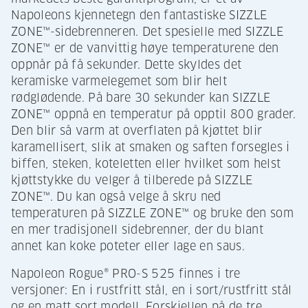
Napoleons kjennetegn den fantastiske SIZZLE
ZONE™-sidebrenneren. Det spesielle med SIZZLE
ZONE™ er de vanvittig høye temperaturene den
oppnår på få sekunder. Dette skyldes det
keramiske varmelegemet som blir helt
rødglødende. På bare 30 sekunder kan SIZZLE
ZONE™ oppnå en temperatur på opptil 800 grader.
Den blir så varm at overflaten på kjøttet blir
karamellisert, slik at smaken og saften forsegles i
biffen, steken, koteletten eller hvilket som helst
kjøttstykke du velger å tilberede på SIZZLE
ZONE™. Du kan også velge å skru ned
temperaturen på SIZZLE ZONE™ og bruke den som
en mer tradisjonell sidebrenner, der du blant
annet kan koke poteter eller lage en saus.
Napoleon Rogue® PRO-S 525 finnes i tre
versjoner: En i rustfritt stål, en i sort/rustfritt stål
og en matt sort modell. Forskjellen på de tre