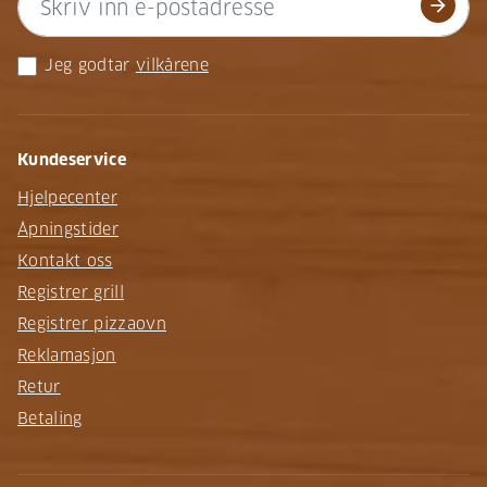
arrow_forward
Jeg godtar
vilkårene
Kundeservice
Hjelpecenter
Åpningstider
Kontakt oss
Registrer grill
Registrer pizzaovn
Reklamasjon
Retur
Betaling