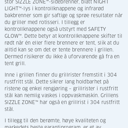
stor SIZZLE ZONE™-sidebrenner, blått NIGHT
LIGHT™-lys i kontrollknappene og infrarød
bakbrenner som gir saftige og sprøe resultater når
du griller med rotisseri. I tillegg er
kontrollknappene også utstyrt med SAFETY
GLOW™. Dette betyr at kontrollknappene skifter til
rødt når én eller flere brennere er tent, slik at du
alltid kan se om det er tente brennere i grillen.
Dermed risikerer du ikke å uforvarende gå fra en
tent grill.
Inne i grillen finner du grillrister fremstilt i 304
rustfritt stål. Dette sikrer lang holdbarhet på
ristene og enkel rengjøring – grillrister i rustfritt
stål kan nemlig vaskes i oppvaskmaskin. Grillens
SIZZLE ZONE™ har også en grillrist i 304 rustfritt
stål.
I tillegg til den berømte, høye kvaliteten og
markedets beste garantiprogram, er et av