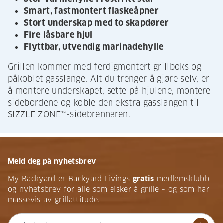
Smart, fastmontert flaskeåpner
Stort underskap med to skapdører
Fire låsbare hjul
Flyttbar, utvendig marinadehylle
Grillen kommer med ferdigmontert grillboks og
påkoblet gasslange. Alt du trenger å gjøre selv, er
å montere underskapet, sette på hjulene, montere
sidebordene og koble den ekstra gasslangen til
SIZZLE ZONE™-sidebrenneren.
Meld deg på nyhetsbrev
My Backyard er Backyard Livings
gratis
medlemsklubb
og nyhetsbrev for alle som elsker å grille – og som har
massevis av grillattitude.