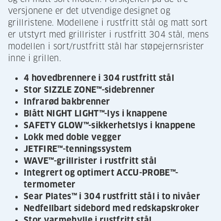
versjonene er det utvendige designet og
grillristene. Modellene i rustfritt stål og matt sort
er utstyrt med grillrister i rustfritt 304 stål, mens
modellen i sort/rustfritt stål har støpejernsrister
inne i grillen.
4 hovedbrennere i 304 rustfritt stål
Stor SIZZLE ZONE™-sidebrenner
Infrarød bakbrenner
Blått NIGHT LIGHT™-lys i knappene
SAFETY GLOW™-sikkerhetslys i knappene
Lokk med doble vegger
JETFIRE™-tenningssystem
WAVE™-grillrister i rustfritt stål
Integrert og optimert ACCU-PROBE™-
termometer
Sear Plates™ i 304 rustfritt stål i to nivåer
Nedfellbart sidebord med redskapskroker
Stor varmehylle i rustfritt stål