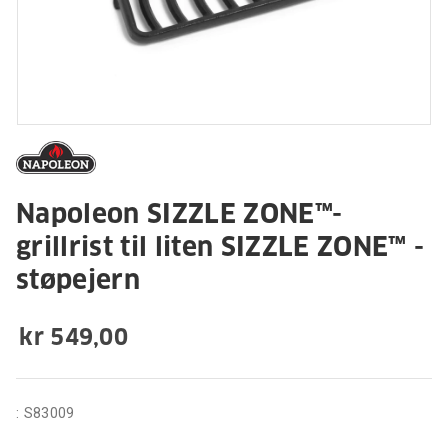
Napoleon SIZZLE ZONE™-
grillrist til liten SIZZLE ZONE™ -
støpejern
kr 549,00
:
S83009