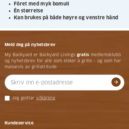
Fôret med myk bomull
Én størrelse
Kan brukes på både høyre og venstre hånd
Meld deg på nyhetsbrev
My Backyard er Backyard Livings
gratis
medlemsklubb
og nyhetsbrev for alle som elsker å grille – og som har
massevis av grillattitude.
arrow_forward
Jeg godtar
vilkårene
Kundeservice