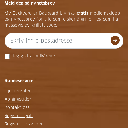
Meld deg på nyhetsbrev
My Backyard er Backyard Livings
gratis
medlemsklubb
og nyhetsbrev for alle som elsker å grille – og som har
massevis av grillattitude.
arrow_forward
Jeg godtar
vilkårene
Kundeservice
Hjelpecenter
Åpningstider
Kontakt oss
Registrer grill
Registrer pizzaovn