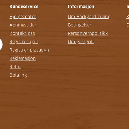
Kundeservice
Informasjon
I
Hjelpecenter
Om Backyard Living
K
Åpningstider
Betingelser
O
Kontakt oss
Personvernpolitikk
Registrer grill
Om gassgrill
Registrer pizzaovn
Reklamasjon
Retur
Betaling