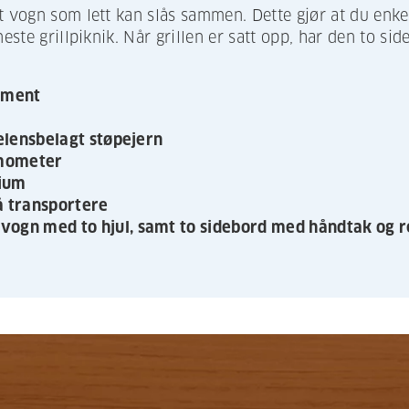
t vogn som lett kan slås sammen. Dette gjør at du enkel
neste grillpiknik. Når grillen er satt opp, har den to 
ement
selensbelagt støpejern
rmometer
nium
å transportere
vogn med to hjul, samt to sidebord med håndtak og 