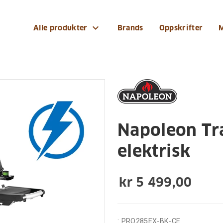
risk-grill/napoleon-travelqtm-pro-285ex-elektrisk
expand_more
Alle produkter
Brands
Oppskrifter
Napoleon Tr
elektrisk
kr 5 499,00
:
PRO285EX-BK-CE