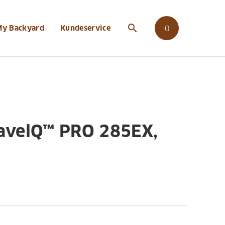
search
My Backyard
Kundeservice
0
avelQ™ PRO 285EX,