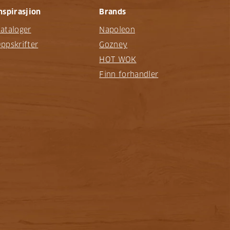
nspirasjion
Brands
ataloger
Napoleon
ppskrifter
Gozney
HOT WOK
Finn forhandler