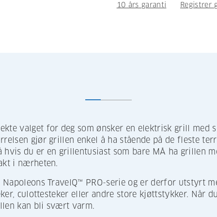
10 års garanti
Registrer g
kte valget for deg som ønsker en elektrisk grill med so
relsen gjør grillen enkel å ha stående på de fleste ter
Så hvis du er en grillentusiast som bare MÅ ha grillen me
akt i nærheten.
av Napoleons TravelQ™ PRO-serie og er derfor utstyrt me
eker, culottesteker eller andre store kjøttstykker. Når du
illen kan bli svært varm.