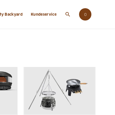
search
My Backyard
Kundeservice
0