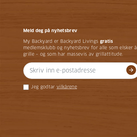
Meld deg på nyhetsbrev
My Backyard er Backyard Livings
gratis
medlemsklubb og nyhetsbrev for alle som elsker å
grille – og som har massevis av grillattitude.
arrow_forward
Jeg godtar
vilkårene