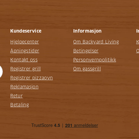
Kundeservice
Informasjon
I
Hjelpecenter
Om Backyard Living
K
Åpningstider
Betingelser
O
Kontakt oss
Personvernpolitikk
Registrer grill
Om gassgrill
Registrer pizzaovn
Reklamasjon
Retur
Betaling