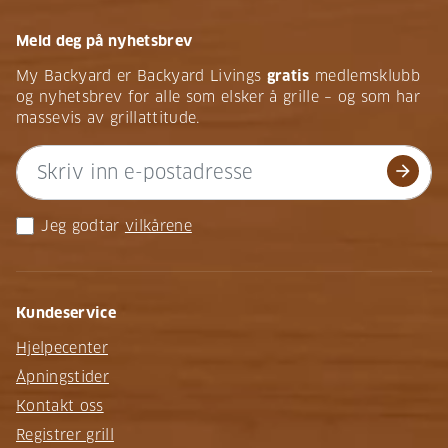
Meld deg på nyhetsbrev
My Backyard er Backyard Livings
gratis
medlemsklubb
og nyhetsbrev for alle som elsker å grille – og som har
massevis av grillattitude.
arrow_forward
Jeg godtar
vilkårene
Kundeservice
Hjelpecenter
Åpningstider
Kontakt oss
Registrer grill